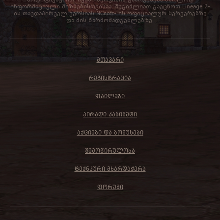
ინფორმაციული მიზნებისთვისაა. შეგიძლიათ გაეცნოთ Lineage 2-
ის თავდაპირველ ვერსიას NCsoft- ის ოფიციალურ სერვერებზე
და მის წარმომადგენლებზე.
ᲛᲗᲐᲕᲐᲠᲘ
ᲠᲔᲒᲘᲡᲢᲠᲐᲪᲘᲐ
ᲤᲐᲘᲚᲔᲑᲘ
ᲞᲘᲠᲐᲓᲘ ᲙᲐᲑᲘᲜᲔᲢᲘ
ᲐᲥᲪᲘᲔᲑᲘ ᲓᲐ ᲑᲝᲜᲣᲡᲔᲑᲘ
ᲨᲔᲛᲝᲬᲘᲠᲣᲚᲝᲑᲐ
ᲢᲔᲥᲜᲙᲣᲠᲘ ᲛᲮᲐᲠᲓᲐᲭᲔᲠᲐ
ᲤᲝᲠᲣᲛᲘ