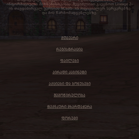
ინფორმაციული მიზნებისთვისაა. შეგიძლიათ გაეცნოთ Lineage 2-
ის თავდაპირველ ვერსიას NCsoft- ის ოფიციალურ სერვერებზე
და მის წარმომადგენლებზე.
ᲛᲗᲐᲕᲐᲠᲘ
ᲠᲔᲒᲘᲡᲢᲠᲐᲪᲘᲐ
ᲤᲐᲘᲚᲔᲑᲘ
ᲞᲘᲠᲐᲓᲘ ᲙᲐᲑᲘᲜᲔᲢᲘ
ᲐᲥᲪᲘᲔᲑᲘ ᲓᲐ ᲑᲝᲜᲣᲡᲔᲑᲘ
ᲨᲔᲛᲝᲬᲘᲠᲣᲚᲝᲑᲐ
ᲢᲔᲥᲜᲙᲣᲠᲘ ᲛᲮᲐᲠᲓᲐᲭᲔᲠᲐ
ᲤᲝᲠᲣᲛᲘ