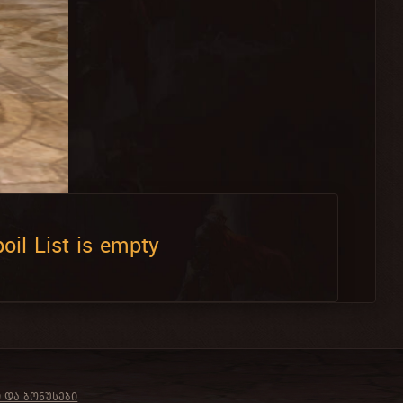
oil List is empty
Ი ᲓᲐ ᲑᲝᲜᲣᲡᲔᲑᲘ