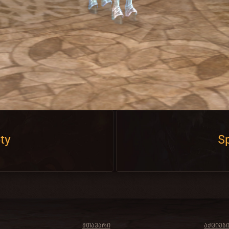
ty
Sp
ᲛᲗᲐᲕᲐᲠᲘ
ᲐᲥᲪᲘᲔᲑ