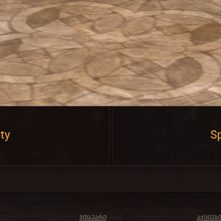
ty
Sp
ᲛᲗᲐᲕᲐᲠᲘ
ᲐᲥᲪᲘᲔᲑ