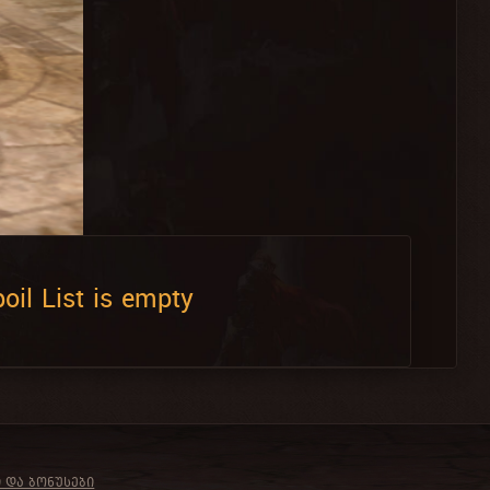
oil List is empty
Ი ᲓᲐ ᲑᲝᲜᲣᲡᲔᲑᲘ