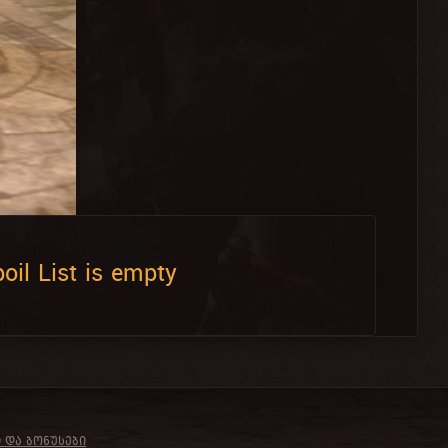
oil List is empty
Ი ᲓᲐ ᲑᲝᲜᲣᲡᲔᲑᲘ