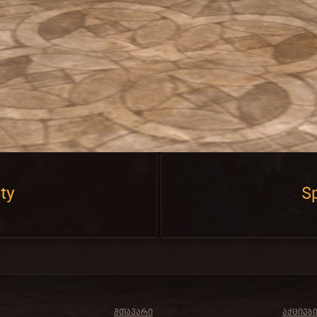
ty
Sp
ᲛᲗᲐᲕᲐᲠᲘ
ᲐᲥᲪᲘᲔᲑ