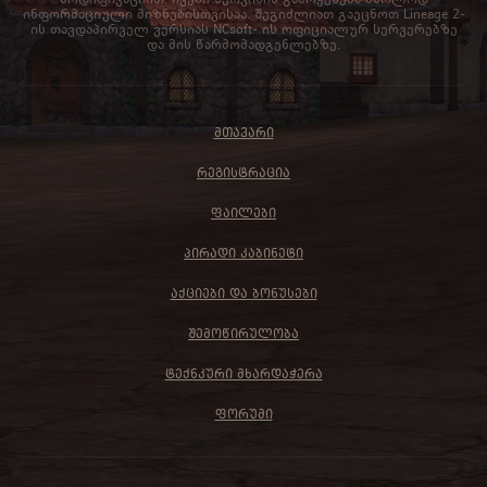
ინფორმაციული მიზნებისთვისაა. შეგიძლიათ გაეცნოთ Lineage 2-
ის თავდაპირველ ვერსიას NCsoft- ის ოფიციალურ სერვერებზე
და მის წარმომადგენლებზე.
ᲛᲗᲐᲕᲐᲠᲘ
ᲠᲔᲒᲘᲡᲢᲠᲐᲪᲘᲐ
ᲤᲐᲘᲚᲔᲑᲘ
ᲞᲘᲠᲐᲓᲘ ᲙᲐᲑᲘᲜᲔᲢᲘ
ᲐᲥᲪᲘᲔᲑᲘ ᲓᲐ ᲑᲝᲜᲣᲡᲔᲑᲘ
ᲨᲔᲛᲝᲬᲘᲠᲣᲚᲝᲑᲐ
ᲢᲔᲥᲜᲙᲣᲠᲘ ᲛᲮᲐᲠᲓᲐᲭᲔᲠᲐ
ᲤᲝᲠᲣᲛᲘ