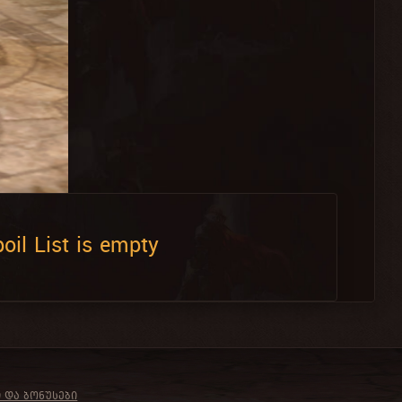
oil List is empty
Ი ᲓᲐ ᲑᲝᲜᲣᲡᲔᲑᲘ