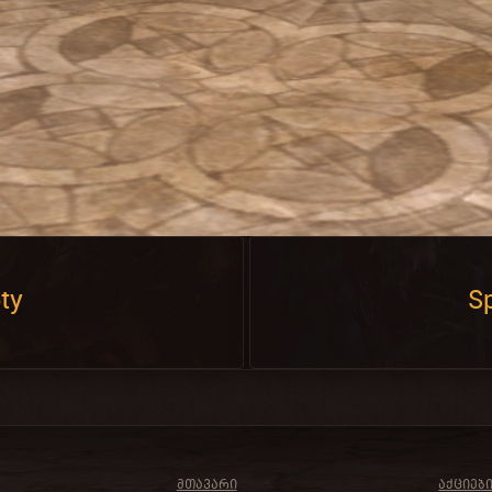
ty
Sp
ᲛᲗᲐᲕᲐᲠᲘ
ᲐᲥᲪᲘᲔᲑ