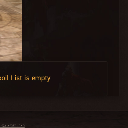
oil List is empty
Ი ᲓᲐ ᲑᲝᲜᲣᲡᲔᲑᲘ