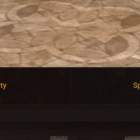
ty
Sp
ᲛᲗᲐᲕᲐᲠᲘ
ᲐᲥᲪᲘᲔᲑ