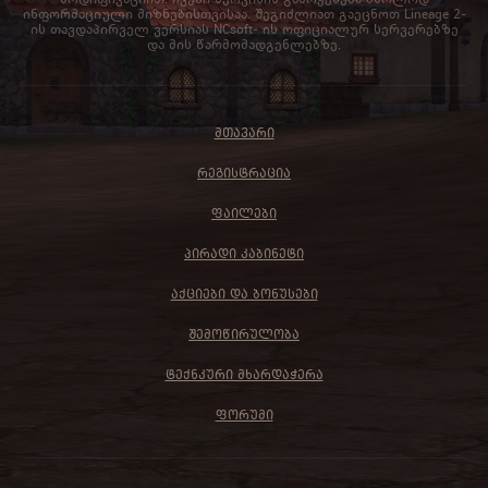
ინფორმაციული მიზნებისთვისაა. შეგიძლიათ გაეცნოთ Lineage 2-
ის თავდაპირველ ვერსიას NCsoft- ის ოფიციალურ სერვერებზე
და მის წარმომადგენლებზე.
ᲛᲗᲐᲕᲐᲠᲘ
ᲠᲔᲒᲘᲡᲢᲠᲐᲪᲘᲐ
ᲤᲐᲘᲚᲔᲑᲘ
ᲞᲘᲠᲐᲓᲘ ᲙᲐᲑᲘᲜᲔᲢᲘ
ᲐᲥᲪᲘᲔᲑᲘ ᲓᲐ ᲑᲝᲜᲣᲡᲔᲑᲘ
ᲨᲔᲛᲝᲬᲘᲠᲣᲚᲝᲑᲐ
ᲢᲔᲥᲜᲙᲣᲠᲘ ᲛᲮᲐᲠᲓᲐᲭᲔᲠᲐ
ᲤᲝᲠᲣᲛᲘ