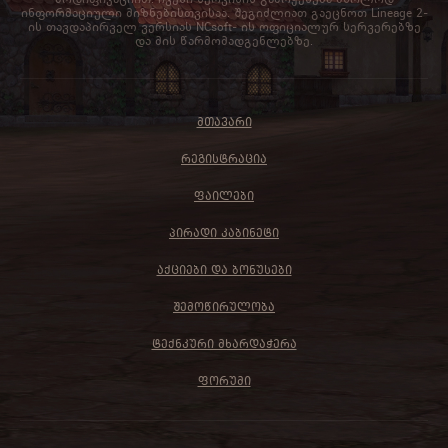
ინფორმაციული მიზნებისთვისაა. შეგიძლიათ გაეცნოთ Lineage 2-
ის თავდაპირველ ვერსიას NCsoft- ის ოფიციალურ სერვერებზე
და მის წარმომადგენლებზე.
ᲛᲗᲐᲕᲐᲠᲘ
ᲠᲔᲒᲘᲡᲢᲠᲐᲪᲘᲐ
ᲤᲐᲘᲚᲔᲑᲘ
ᲞᲘᲠᲐᲓᲘ ᲙᲐᲑᲘᲜᲔᲢᲘ
ᲐᲥᲪᲘᲔᲑᲘ ᲓᲐ ᲑᲝᲜᲣᲡᲔᲑᲘ
ᲨᲔᲛᲝᲬᲘᲠᲣᲚᲝᲑᲐ
ᲢᲔᲥᲜᲙᲣᲠᲘ ᲛᲮᲐᲠᲓᲐᲭᲔᲠᲐ
ᲤᲝᲠᲣᲛᲘ