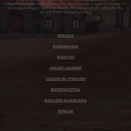
ინფორმაციული მიზნებისთვისაა. შეგიძლიათ გაეცნოთ Lineage 2-
ის თავდაპირველ ვერსიას NCsoft- ის ოფიციალურ სერვერებზე
და მის წარმომადგენლებზე.
ᲛᲗᲐᲕᲐᲠᲘ
ᲠᲔᲒᲘᲡᲢᲠᲐᲪᲘᲐ
ᲤᲐᲘᲚᲔᲑᲘ
ᲞᲘᲠᲐᲓᲘ ᲙᲐᲑᲘᲜᲔᲢᲘ
ᲐᲥᲪᲘᲔᲑᲘ ᲓᲐ ᲑᲝᲜᲣᲡᲔᲑᲘ
ᲨᲔᲛᲝᲬᲘᲠᲣᲚᲝᲑᲐ
ᲢᲔᲥᲜᲙᲣᲠᲘ ᲛᲮᲐᲠᲓᲐᲭᲔᲠᲐ
ᲤᲝᲠᲣᲛᲘ