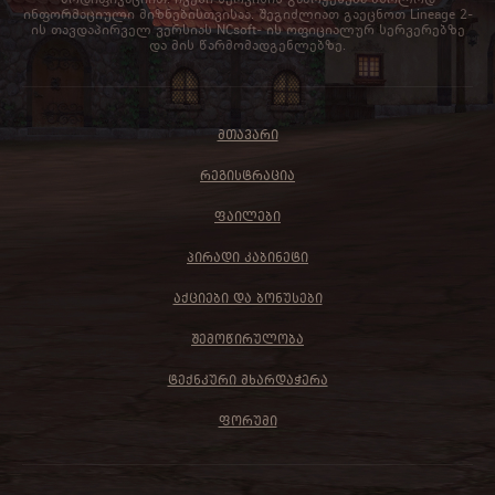
ინფორმაციული მიზნებისთვისაა. შეგიძლიათ გაეცნოთ Lineage 2-
ის თავდაპირველ ვერსიას NCsoft- ის ოფიციალურ სერვერებზე
და მის წარმომადგენლებზე.
ᲛᲗᲐᲕᲐᲠᲘ
ᲠᲔᲒᲘᲡᲢᲠᲐᲪᲘᲐ
ᲤᲐᲘᲚᲔᲑᲘ
ᲞᲘᲠᲐᲓᲘ ᲙᲐᲑᲘᲜᲔᲢᲘ
ᲐᲥᲪᲘᲔᲑᲘ ᲓᲐ ᲑᲝᲜᲣᲡᲔᲑᲘ
ᲨᲔᲛᲝᲬᲘᲠᲣᲚᲝᲑᲐ
ᲢᲔᲥᲜᲙᲣᲠᲘ ᲛᲮᲐᲠᲓᲐᲭᲔᲠᲐ
ᲤᲝᲠᲣᲛᲘ