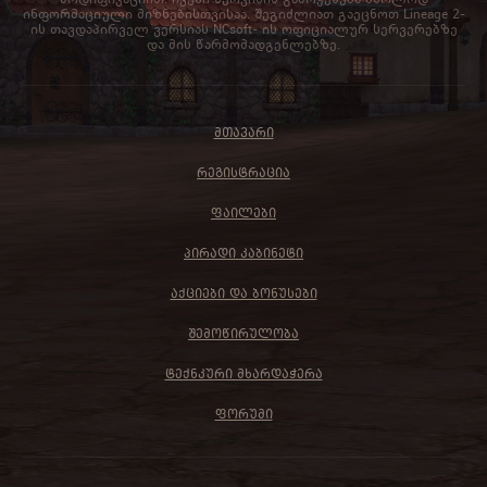
ინფორმაციული მიზნებისთვისაა. შეგიძლიათ გაეცნოთ Lineage 2-
ის თავდაპირველ ვერსიას NCsoft- ის ოფიციალურ სერვერებზე
და მის წარმომადგენლებზე.
ᲛᲗᲐᲕᲐᲠᲘ
ᲠᲔᲒᲘᲡᲢᲠᲐᲪᲘᲐ
ᲤᲐᲘᲚᲔᲑᲘ
ᲞᲘᲠᲐᲓᲘ ᲙᲐᲑᲘᲜᲔᲢᲘ
ᲐᲥᲪᲘᲔᲑᲘ ᲓᲐ ᲑᲝᲜᲣᲡᲔᲑᲘ
ᲨᲔᲛᲝᲬᲘᲠᲣᲚᲝᲑᲐ
ᲢᲔᲥᲜᲙᲣᲠᲘ ᲛᲮᲐᲠᲓᲐᲭᲔᲠᲐ
ᲤᲝᲠᲣᲛᲘ