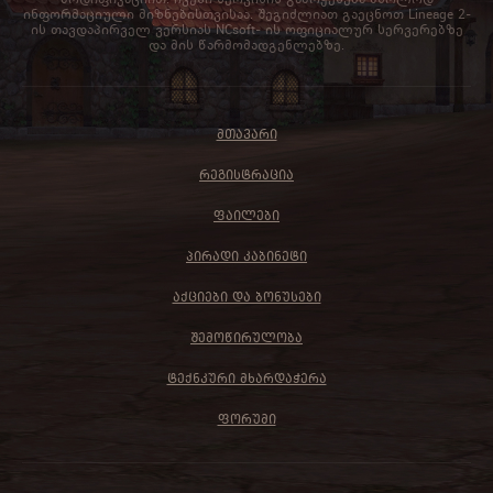
ინფორმაციული მიზნებისთვისაა. შეგიძლიათ გაეცნოთ Lineage 2-
ის თავდაპირველ ვერსიას NCsoft- ის ოფიციალურ სერვერებზე
და მის წარმომადგენლებზე.
ᲛᲗᲐᲕᲐᲠᲘ
ᲠᲔᲒᲘᲡᲢᲠᲐᲪᲘᲐ
ᲤᲐᲘᲚᲔᲑᲘ
ᲞᲘᲠᲐᲓᲘ ᲙᲐᲑᲘᲜᲔᲢᲘ
ᲐᲥᲪᲘᲔᲑᲘ ᲓᲐ ᲑᲝᲜᲣᲡᲔᲑᲘ
ᲨᲔᲛᲝᲬᲘᲠᲣᲚᲝᲑᲐ
ᲢᲔᲥᲜᲙᲣᲠᲘ ᲛᲮᲐᲠᲓᲐᲭᲔᲠᲐ
ᲤᲝᲠᲣᲛᲘ