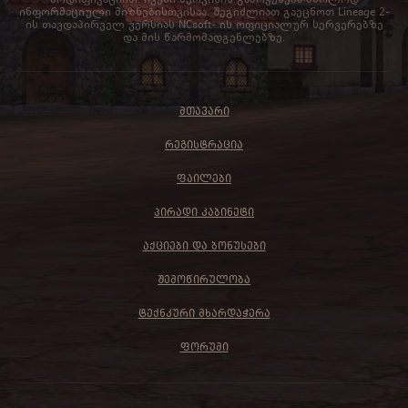
ინფორმაციული მიზნებისთვისაა. შეგიძლიათ გაეცნოთ Lineage 2-
ის თავდაპირველ ვერსიას NCsoft- ის ოფიციალურ სერვერებზე
და მის წარმომადგენლებზე.
ᲛᲗᲐᲕᲐᲠᲘ
ᲠᲔᲒᲘᲡᲢᲠᲐᲪᲘᲐ
ᲤᲐᲘᲚᲔᲑᲘ
ᲞᲘᲠᲐᲓᲘ ᲙᲐᲑᲘᲜᲔᲢᲘ
ᲐᲥᲪᲘᲔᲑᲘ ᲓᲐ ᲑᲝᲜᲣᲡᲔᲑᲘ
ᲨᲔᲛᲝᲬᲘᲠᲣᲚᲝᲑᲐ
ᲢᲔᲥᲜᲙᲣᲠᲘ ᲛᲮᲐᲠᲓᲐᲭᲔᲠᲐ
ᲤᲝᲠᲣᲛᲘ