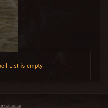
oil List is empty
Ი ᲓᲐ ᲑᲝᲜᲣᲡᲔᲑᲘ