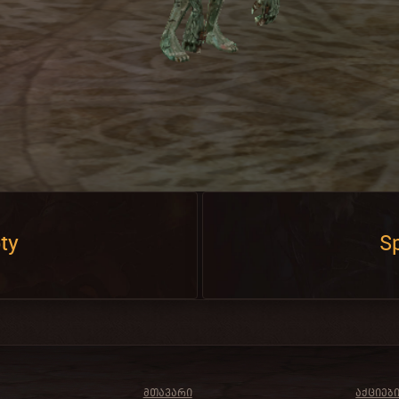
ty
Sp
ᲛᲗᲐᲕᲐᲠᲘ
ᲐᲥᲪᲘᲔᲑ