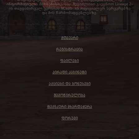
ინფორმაციული მიზნებისთვისაა. შეგიძლიათ გაეცნოთ Lineage 2-
ის თავდაპირველ ვერსიას NCsoft- ის ოფიციალურ სერვერებზე
და მის წარმომადგენლებზე.
ᲛᲗᲐᲕᲐᲠᲘ
ᲠᲔᲒᲘᲡᲢᲠᲐᲪᲘᲐ
ᲤᲐᲘᲚᲔᲑᲘ
ᲞᲘᲠᲐᲓᲘ ᲙᲐᲑᲘᲜᲔᲢᲘ
ᲐᲥᲪᲘᲔᲑᲘ ᲓᲐ ᲑᲝᲜᲣᲡᲔᲑᲘ
ᲨᲔᲛᲝᲬᲘᲠᲣᲚᲝᲑᲐ
ᲢᲔᲥᲜᲙᲣᲠᲘ ᲛᲮᲐᲠᲓᲐᲭᲔᲠᲐ
ᲤᲝᲠᲣᲛᲘ