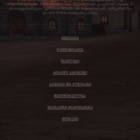
ინფორმაციული მიზნებისთვისაა. შეგიძლიათ გაეცნოთ Lineage 2-
ის თავდაპირველ ვერსიას NCsoft- ის ოფიციალურ სერვერებზე
და მის წარმომადგენლებზე.
ᲛᲗᲐᲕᲐᲠᲘ
ᲠᲔᲒᲘᲡᲢᲠᲐᲪᲘᲐ
ᲤᲐᲘᲚᲔᲑᲘ
ᲞᲘᲠᲐᲓᲘ ᲙᲐᲑᲘᲜᲔᲢᲘ
ᲐᲥᲪᲘᲔᲑᲘ ᲓᲐ ᲑᲝᲜᲣᲡᲔᲑᲘ
ᲨᲔᲛᲝᲬᲘᲠᲣᲚᲝᲑᲐ
ᲢᲔᲥᲜᲙᲣᲠᲘ ᲛᲮᲐᲠᲓᲐᲭᲔᲠᲐ
ᲤᲝᲠᲣᲛᲘ