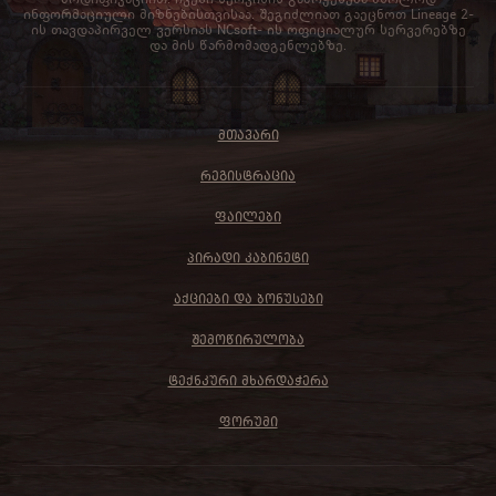
ინფორმაციული მიზნებისთვისაა. შეგიძლიათ გაეცნოთ Lineage 2-
ის თავდაპირველ ვერსიას NCsoft- ის ოფიციალურ სერვერებზე
და მის წარმომადგენლებზე.
ᲛᲗᲐᲕᲐᲠᲘ
ᲠᲔᲒᲘᲡᲢᲠᲐᲪᲘᲐ
ᲤᲐᲘᲚᲔᲑᲘ
ᲞᲘᲠᲐᲓᲘ ᲙᲐᲑᲘᲜᲔᲢᲘ
ᲐᲥᲪᲘᲔᲑᲘ ᲓᲐ ᲑᲝᲜᲣᲡᲔᲑᲘ
ᲨᲔᲛᲝᲬᲘᲠᲣᲚᲝᲑᲐ
ᲢᲔᲥᲜᲙᲣᲠᲘ ᲛᲮᲐᲠᲓᲐᲭᲔᲠᲐ
ᲤᲝᲠᲣᲛᲘ