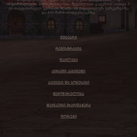
ინფორმაციული მიზნებისთვისაა. შეგიძლიათ გაეცნოთ Lineage 2-
ის თავდაპირველ ვერსიას NCsoft- ის ოფიციალურ სერვერებზე
და მის წარმომადგენლებზე.
ᲛᲗᲐᲕᲐᲠᲘ
ᲠᲔᲒᲘᲡᲢᲠᲐᲪᲘᲐ
ᲤᲐᲘᲚᲔᲑᲘ
ᲞᲘᲠᲐᲓᲘ ᲙᲐᲑᲘᲜᲔᲢᲘ
ᲐᲥᲪᲘᲔᲑᲘ ᲓᲐ ᲑᲝᲜᲣᲡᲔᲑᲘ
ᲨᲔᲛᲝᲬᲘᲠᲣᲚᲝᲑᲐ
ᲢᲔᲥᲜᲙᲣᲠᲘ ᲛᲮᲐᲠᲓᲐᲭᲔᲠᲐ
ᲤᲝᲠᲣᲛᲘ