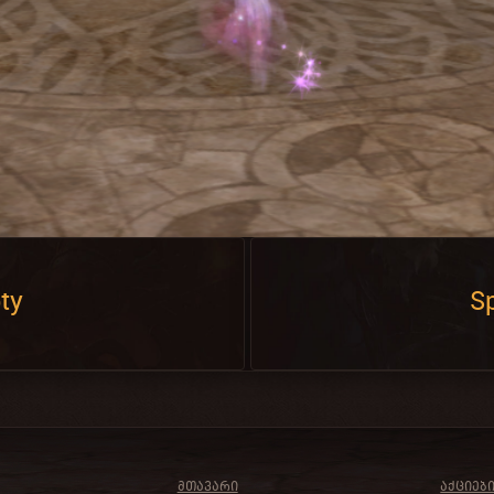
ty
Sp
ᲛᲗᲐᲕᲐᲠᲘ
ᲐᲥᲪᲘᲔᲑ