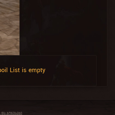
oil List is empty
Ი ᲓᲐ ᲑᲝᲜᲣᲡᲔᲑᲘ