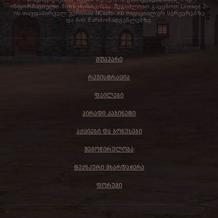
ინფორმაციული მიზნებისთვისაა. შეგიძლიათ გაეცნოთ Lineage 2-
ის თავდაპირველ ვერსიას NCsoft- ის ოფიციალურ სერვერებზე
და მის წარმომადგენლებზე.
ᲛᲗᲐᲕᲐᲠᲘ
ᲠᲔᲒᲘᲡᲢᲠᲐᲪᲘᲐ
ᲤᲐᲘᲚᲔᲑᲘ
ᲞᲘᲠᲐᲓᲘ ᲙᲐᲑᲘᲜᲔᲢᲘ
ᲐᲥᲪᲘᲔᲑᲘ ᲓᲐ ᲑᲝᲜᲣᲡᲔᲑᲘ
ᲨᲔᲛᲝᲬᲘᲠᲣᲚᲝᲑᲐ
ᲢᲔᲥᲜᲙᲣᲠᲘ ᲛᲮᲐᲠᲓᲐᲭᲔᲠᲐ
ᲤᲝᲠᲣᲛᲘ