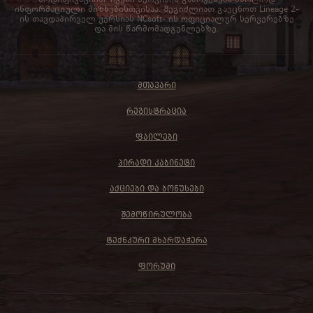
ინფორმაციული მიზნებისთვისაა. შეგიძლიათ გაეცნოთ Lineage 2-
ის თავდაპირველ ვერსიას NCsoft- ის ოფიციალურ სერვერებზე
და მის წარმომადგენლებზე.
ᲛᲗᲐᲕᲐᲠᲘ
ᲠᲔᲒᲘᲡᲢᲠᲐᲪᲘᲐ
ᲤᲐᲘᲚᲔᲑᲘ
ᲞᲘᲠᲐᲓᲘ ᲙᲐᲑᲘᲜᲔᲢᲘ
ᲐᲥᲪᲘᲔᲑᲘ ᲓᲐ ᲑᲝᲜᲣᲡᲔᲑᲘ
ᲨᲔᲛᲝᲬᲘᲠᲣᲚᲝᲑᲐ
ᲢᲔᲥᲜᲙᲣᲠᲘ ᲛᲮᲐᲠᲓᲐᲭᲔᲠᲐ
ᲤᲝᲠᲣᲛᲘ