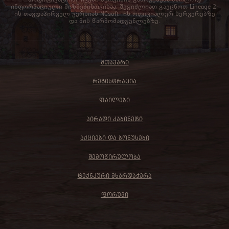
ინფორმაციული მიზნებისთვისაა. შეგიძლიათ გაეცნოთ Lineage 2-
ის თავდაპირველ ვერსიას NCsoft- ის ოფიციალურ სერვერებზე
და მის წარმომადგენლებზე.
ᲛᲗᲐᲕᲐᲠᲘ
ᲠᲔᲒᲘᲡᲢᲠᲐᲪᲘᲐ
ᲤᲐᲘᲚᲔᲑᲘ
ᲞᲘᲠᲐᲓᲘ ᲙᲐᲑᲘᲜᲔᲢᲘ
ᲐᲥᲪᲘᲔᲑᲘ ᲓᲐ ᲑᲝᲜᲣᲡᲔᲑᲘ
ᲨᲔᲛᲝᲬᲘᲠᲣᲚᲝᲑᲐ
ᲢᲔᲥᲜᲙᲣᲠᲘ ᲛᲮᲐᲠᲓᲐᲭᲔᲠᲐ
ᲤᲝᲠᲣᲛᲘ