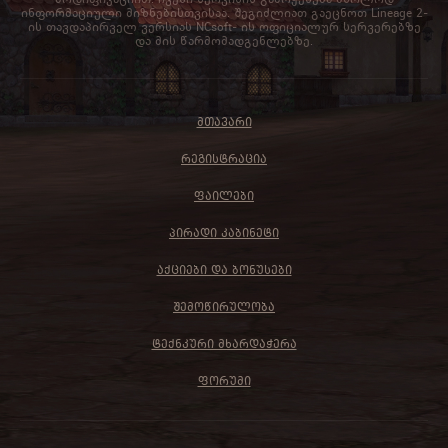
ინფორმაციული მიზნებისთვისაა. შეგიძლიათ გაეცნოთ Lineage 2-
ის თავდაპირველ ვერსიას NCsoft- ის ოფიციალურ სერვერებზე
და მის წარმომადგენლებზე.
ᲛᲗᲐᲕᲐᲠᲘ
ᲠᲔᲒᲘᲡᲢᲠᲐᲪᲘᲐ
ᲤᲐᲘᲚᲔᲑᲘ
ᲞᲘᲠᲐᲓᲘ ᲙᲐᲑᲘᲜᲔᲢᲘ
ᲐᲥᲪᲘᲔᲑᲘ ᲓᲐ ᲑᲝᲜᲣᲡᲔᲑᲘ
ᲨᲔᲛᲝᲬᲘᲠᲣᲚᲝᲑᲐ
ᲢᲔᲥᲜᲙᲣᲠᲘ ᲛᲮᲐᲠᲓᲐᲭᲔᲠᲐ
ᲤᲝᲠᲣᲛᲘ