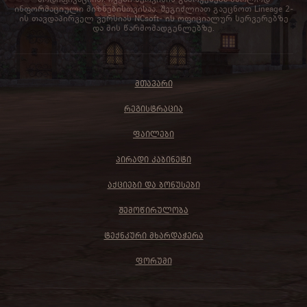
ინფორმაციული მიზნებისთვისაა. შეგიძლიათ გაეცნოთ Lineage 2-
ის თავდაპირველ ვერსიას NCsoft- ის ოფიციალურ სერვერებზე
და მის წარმომადგენლებზე.
ᲛᲗᲐᲕᲐᲠᲘ
ᲠᲔᲒᲘᲡᲢᲠᲐᲪᲘᲐ
ᲤᲐᲘᲚᲔᲑᲘ
ᲞᲘᲠᲐᲓᲘ ᲙᲐᲑᲘᲜᲔᲢᲘ
ᲐᲥᲪᲘᲔᲑᲘ ᲓᲐ ᲑᲝᲜᲣᲡᲔᲑᲘ
ᲨᲔᲛᲝᲬᲘᲠᲣᲚᲝᲑᲐ
ᲢᲔᲥᲜᲙᲣᲠᲘ ᲛᲮᲐᲠᲓᲐᲭᲔᲠᲐ
ᲤᲝᲠᲣᲛᲘ