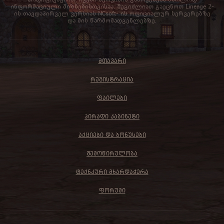
ინფორმაციული მიზნებისთვისაა. შეგიძლიათ გაეცნოთ Lineage 2-
ის თავდაპირველ ვერსიას NCsoft- ის ოფიციალურ სერვერებზე
და მის წარმომადგენლებზე.
ᲛᲗᲐᲕᲐᲠᲘ
ᲠᲔᲒᲘᲡᲢᲠᲐᲪᲘᲐ
ᲤᲐᲘᲚᲔᲑᲘ
ᲞᲘᲠᲐᲓᲘ ᲙᲐᲑᲘᲜᲔᲢᲘ
ᲐᲥᲪᲘᲔᲑᲘ ᲓᲐ ᲑᲝᲜᲣᲡᲔᲑᲘ
ᲨᲔᲛᲝᲬᲘᲠᲣᲚᲝᲑᲐ
ᲢᲔᲥᲜᲙᲣᲠᲘ ᲛᲮᲐᲠᲓᲐᲭᲔᲠᲐ
ᲤᲝᲠᲣᲛᲘ