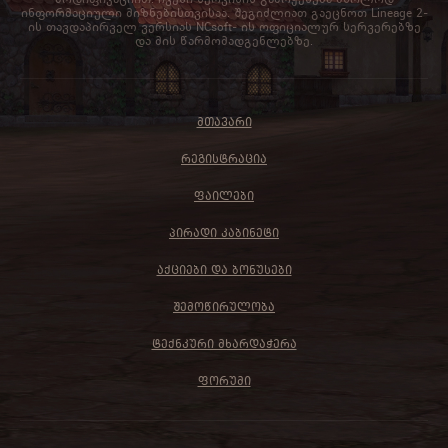
ინფორმაციული მიზნებისთვისაა. შეგიძლიათ გაეცნოთ Lineage 2-
ის თავდაპირველ ვერსიას NCsoft- ის ოფიციალურ სერვერებზე
და მის წარმომადგენლებზე.
ᲛᲗᲐᲕᲐᲠᲘ
ᲠᲔᲒᲘᲡᲢᲠᲐᲪᲘᲐ
ᲤᲐᲘᲚᲔᲑᲘ
ᲞᲘᲠᲐᲓᲘ ᲙᲐᲑᲘᲜᲔᲢᲘ
ᲐᲥᲪᲘᲔᲑᲘ ᲓᲐ ᲑᲝᲜᲣᲡᲔᲑᲘ
ᲨᲔᲛᲝᲬᲘᲠᲣᲚᲝᲑᲐ
ᲢᲔᲥᲜᲙᲣᲠᲘ ᲛᲮᲐᲠᲓᲐᲭᲔᲠᲐ
ᲤᲝᲠᲣᲛᲘ