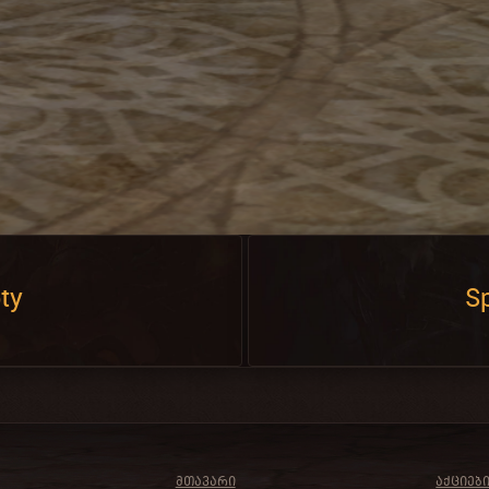
ty
Sp
ᲛᲗᲐᲕᲐᲠᲘ
ᲐᲥᲪᲘᲔᲑ