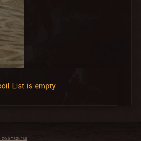
oil List is empty
Ი ᲓᲐ ᲑᲝᲜᲣᲡᲔᲑᲘ