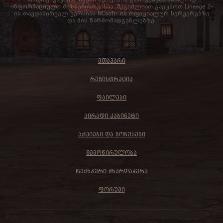
ინფორმაციული მიზნებისთვისაა. შეგიძლიათ გაეცნოთ Lineage 2-
ის თავდაპირველ ვერსიას NCsoft- ის ოფიციალურ სერვერებზე
და მის წარმომადგენლებზე.
ᲛᲗᲐᲕᲐᲠᲘ
ᲠᲔᲒᲘᲡᲢᲠᲐᲪᲘᲐ
ᲤᲐᲘᲚᲔᲑᲘ
ᲞᲘᲠᲐᲓᲘ ᲙᲐᲑᲘᲜᲔᲢᲘ
ᲐᲥᲪᲘᲔᲑᲘ ᲓᲐ ᲑᲝᲜᲣᲡᲔᲑᲘ
ᲨᲔᲛᲝᲬᲘᲠᲣᲚᲝᲑᲐ
ᲢᲔᲥᲜᲙᲣᲠᲘ ᲛᲮᲐᲠᲓᲐᲭᲔᲠᲐ
ᲤᲝᲠᲣᲛᲘ