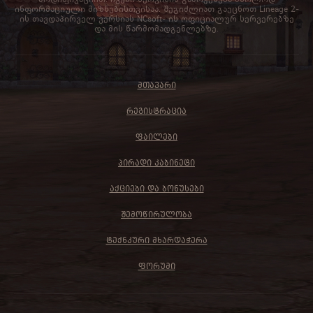
ინფორმაციული მიზნებისთვისაა. შეგიძლიათ გაეცნოთ Lineage 2-
ის თავდაპირველ ვერსიას NCsoft- ის ოფიციალურ სერვერებზე
და მის წარმომადგენლებზე.
ᲛᲗᲐᲕᲐᲠᲘ
ᲠᲔᲒᲘᲡᲢᲠᲐᲪᲘᲐ
ᲤᲐᲘᲚᲔᲑᲘ
ᲞᲘᲠᲐᲓᲘ ᲙᲐᲑᲘᲜᲔᲢᲘ
ᲐᲥᲪᲘᲔᲑᲘ ᲓᲐ ᲑᲝᲜᲣᲡᲔᲑᲘ
ᲨᲔᲛᲝᲬᲘᲠᲣᲚᲝᲑᲐ
ᲢᲔᲥᲜᲙᲣᲠᲘ ᲛᲮᲐᲠᲓᲐᲭᲔᲠᲐ
ᲤᲝᲠᲣᲛᲘ