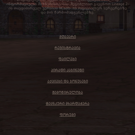
ინფორმაციული მიზნებისთვისაა. შეგიძლიათ გაეცნოთ Lineage 2-
ის თავდაპირველ ვერსიას NCsoft- ის ოფიციალურ სერვერებზე
და მის წარმომადგენლებზე.
ᲛᲗᲐᲕᲐᲠᲘ
ᲠᲔᲒᲘᲡᲢᲠᲐᲪᲘᲐ
ᲤᲐᲘᲚᲔᲑᲘ
ᲞᲘᲠᲐᲓᲘ ᲙᲐᲑᲘᲜᲔᲢᲘ
ᲐᲥᲪᲘᲔᲑᲘ ᲓᲐ ᲑᲝᲜᲣᲡᲔᲑᲘ
ᲨᲔᲛᲝᲬᲘᲠᲣᲚᲝᲑᲐ
ᲢᲔᲥᲜᲙᲣᲠᲘ ᲛᲮᲐᲠᲓᲐᲭᲔᲠᲐ
ᲤᲝᲠᲣᲛᲘ