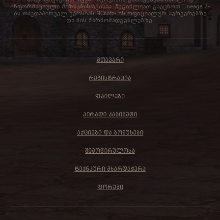
ინფორმაციული მიზნებისთვისაა. შეგიძლიათ გაეცნოთ Lineage 2-
ის თავდაპირველ ვერსიას NCsoft- ის ოფიციალურ სერვერებზე
და მის წარმომადგენლებზე.
ᲛᲗᲐᲕᲐᲠᲘ
ᲠᲔᲒᲘᲡᲢᲠᲐᲪᲘᲐ
ᲤᲐᲘᲚᲔᲑᲘ
ᲞᲘᲠᲐᲓᲘ ᲙᲐᲑᲘᲜᲔᲢᲘ
ᲐᲥᲪᲘᲔᲑᲘ ᲓᲐ ᲑᲝᲜᲣᲡᲔᲑᲘ
ᲨᲔᲛᲝᲬᲘᲠᲣᲚᲝᲑᲐ
ᲢᲔᲥᲜᲙᲣᲠᲘ ᲛᲮᲐᲠᲓᲐᲭᲔᲠᲐ
ᲤᲝᲠᲣᲛᲘ