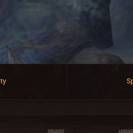
ty
Sp
ᲛᲗᲐᲕᲐᲠᲘ
ᲐᲥᲪᲘᲔᲑ