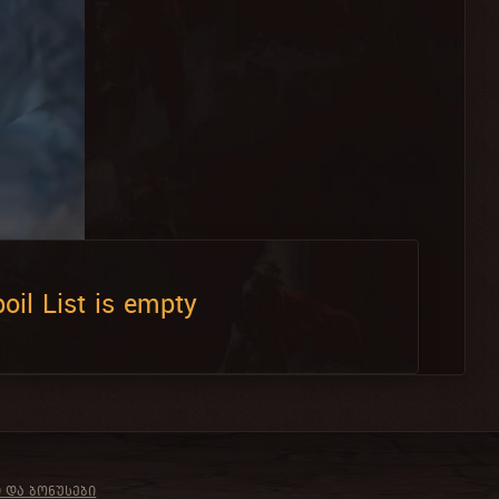
oil List is empty
Ი ᲓᲐ ᲑᲝᲜᲣᲡᲔᲑᲘ