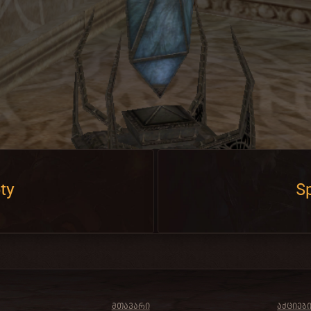
ty
Sp
ᲛᲗᲐᲕᲐᲠᲘ
ᲐᲥᲪᲘᲔᲑ