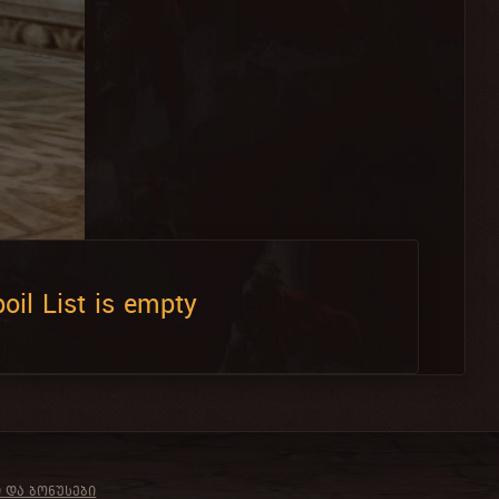
oil List is empty
Ი ᲓᲐ ᲑᲝᲜᲣᲡᲔᲑᲘ