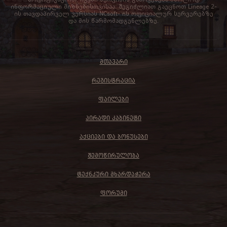
ინფორმაციული მიზნებისთვისაა. შეგიძლიათ გაეცნოთ Lineage 2-
ის თავდაპირველ ვერსიას NCsoft- ის ოფიციალურ სერვერებზე
და მის წარმომადგენლებზე.
ᲛᲗᲐᲕᲐᲠᲘ
ᲠᲔᲒᲘᲡᲢᲠᲐᲪᲘᲐ
ᲤᲐᲘᲚᲔᲑᲘ
ᲞᲘᲠᲐᲓᲘ ᲙᲐᲑᲘᲜᲔᲢᲘ
ᲐᲥᲪᲘᲔᲑᲘ ᲓᲐ ᲑᲝᲜᲣᲡᲔᲑᲘ
ᲨᲔᲛᲝᲬᲘᲠᲣᲚᲝᲑᲐ
ᲢᲔᲥᲜᲙᲣᲠᲘ ᲛᲮᲐᲠᲓᲐᲭᲔᲠᲐ
ᲤᲝᲠᲣᲛᲘ