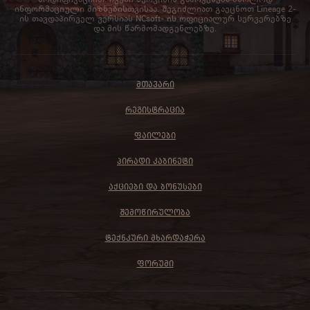
ინფორმაციული მიზნებისთვისაა. შეგიძლიათ გაეცნოთ Lineage 2-
ის თავდაპირველ ვერსიას NCsoft- ის ოფიციალურ სერვერებზე
და მის წარმომადგენლებზე.
ᲛᲗᲐᲕᲐᲠᲘ
ᲠᲔᲒᲘᲡᲢᲠᲐᲪᲘᲐ
ᲤᲐᲘᲚᲔᲑᲘ
ᲞᲘᲠᲐᲓᲘ ᲙᲐᲑᲘᲜᲔᲢᲘ
ᲐᲥᲪᲘᲔᲑᲘ ᲓᲐ ᲑᲝᲜᲣᲡᲔᲑᲘ
ᲨᲔᲛᲝᲬᲘᲠᲣᲚᲝᲑᲐ
ᲢᲔᲥᲜᲙᲣᲠᲘ ᲛᲮᲐᲠᲓᲐᲭᲔᲠᲐ
ᲤᲝᲠᲣᲛᲘ