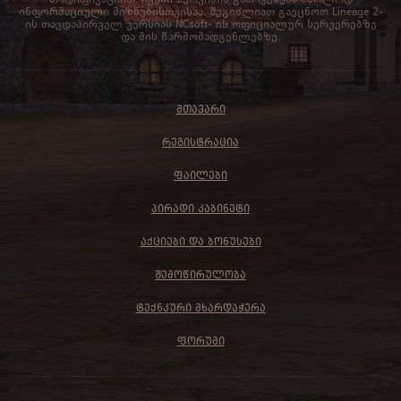
ინფორმაციული მიზნებისთვისაა. შეგიძლიათ გაეცნოთ Lineage 2-
ის თავდაპირველ ვერსიას NCsoft- ის ოფიციალურ სერვერებზე
და მის წარმომადგენლებზე.
ᲛᲗᲐᲕᲐᲠᲘ
ᲠᲔᲒᲘᲡᲢᲠᲐᲪᲘᲐ
ᲤᲐᲘᲚᲔᲑᲘ
ᲞᲘᲠᲐᲓᲘ ᲙᲐᲑᲘᲜᲔᲢᲘ
ᲐᲥᲪᲘᲔᲑᲘ ᲓᲐ ᲑᲝᲜᲣᲡᲔᲑᲘ
ᲨᲔᲛᲝᲬᲘᲠᲣᲚᲝᲑᲐ
ᲢᲔᲥᲜᲙᲣᲠᲘ ᲛᲮᲐᲠᲓᲐᲭᲔᲠᲐ
ᲤᲝᲠᲣᲛᲘ