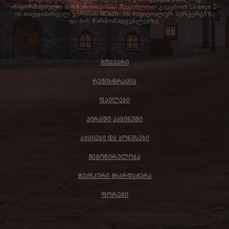
ინფორმაციული მიზნებისთვისაა. შეგიძლიათ გაეცნოთ Lineage 2-
ის თავდაპირველ ვერსიას NCsoft- ის ოფიციალურ სერვერებზე
და მის წარმომადგენლებზე.
ᲛᲗᲐᲕᲐᲠᲘ
ᲠᲔᲒᲘᲡᲢᲠᲐᲪᲘᲐ
ᲤᲐᲘᲚᲔᲑᲘ
ᲞᲘᲠᲐᲓᲘ ᲙᲐᲑᲘᲜᲔᲢᲘ
ᲐᲥᲪᲘᲔᲑᲘ ᲓᲐ ᲑᲝᲜᲣᲡᲔᲑᲘ
ᲨᲔᲛᲝᲬᲘᲠᲣᲚᲝᲑᲐ
ᲢᲔᲥᲜᲙᲣᲠᲘ ᲛᲮᲐᲠᲓᲐᲭᲔᲠᲐ
ᲤᲝᲠᲣᲛᲘ