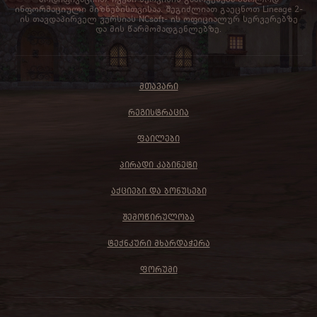
ინფორმაციული მიზნებისთვისაა. შეგიძლიათ გაეცნოთ Lineage 2-
ის თავდაპირველ ვერსიას NCsoft- ის ოფიციალურ სერვერებზე
და მის წარმომადგენლებზე.
ᲛᲗᲐᲕᲐᲠᲘ
ᲠᲔᲒᲘᲡᲢᲠᲐᲪᲘᲐ
ᲤᲐᲘᲚᲔᲑᲘ
ᲞᲘᲠᲐᲓᲘ ᲙᲐᲑᲘᲜᲔᲢᲘ
ᲐᲥᲪᲘᲔᲑᲘ ᲓᲐ ᲑᲝᲜᲣᲡᲔᲑᲘ
ᲨᲔᲛᲝᲬᲘᲠᲣᲚᲝᲑᲐ
ᲢᲔᲥᲜᲙᲣᲠᲘ ᲛᲮᲐᲠᲓᲐᲭᲔᲠᲐ
ᲤᲝᲠᲣᲛᲘ