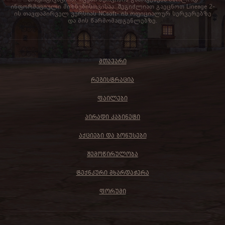
ინფორმაციული მიზნებისთვისაა. შეგიძლიათ გაეცნოთ Lineage 2-
ის თავდაპირველ ვერსიას NCsoft- ის ოფიციალურ სერვერებზე
და მის წარმომადგენლებზე.
ᲛᲗᲐᲕᲐᲠᲘ
ᲠᲔᲒᲘᲡᲢᲠᲐᲪᲘᲐ
ᲤᲐᲘᲚᲔᲑᲘ
ᲞᲘᲠᲐᲓᲘ ᲙᲐᲑᲘᲜᲔᲢᲘ
ᲐᲥᲪᲘᲔᲑᲘ ᲓᲐ ᲑᲝᲜᲣᲡᲔᲑᲘ
ᲨᲔᲛᲝᲬᲘᲠᲣᲚᲝᲑᲐ
ᲢᲔᲥᲜᲙᲣᲠᲘ ᲛᲮᲐᲠᲓᲐᲭᲔᲠᲐ
ᲤᲝᲠᲣᲛᲘ