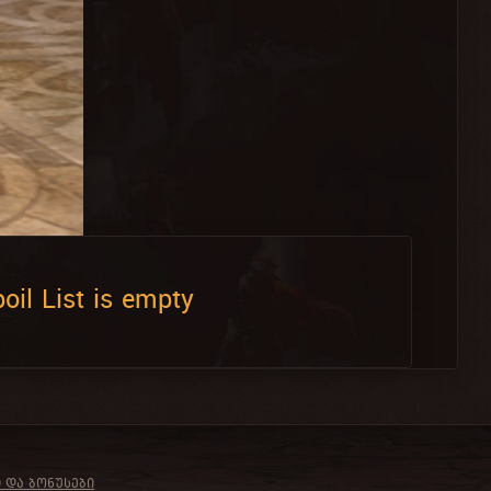
oil List is empty
Ი ᲓᲐ ᲑᲝᲜᲣᲡᲔᲑᲘ