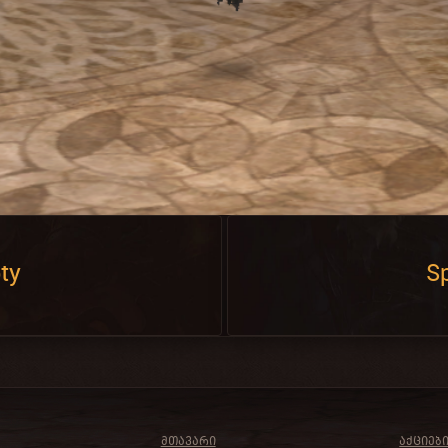
ty
Sp
ᲛᲗᲐᲕᲐᲠᲘ
ᲐᲥᲪᲘᲔᲑ