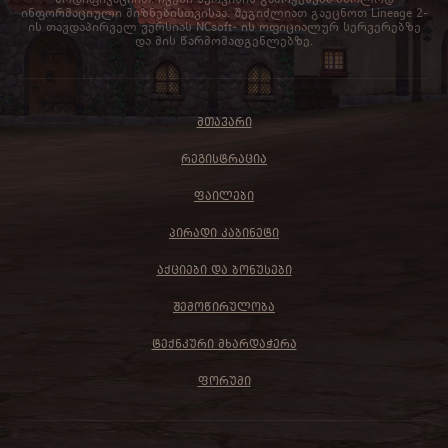
ინფორმაციული მიზნებისთვისაა. შეგიძლიათ გაეცნოთ Lineage 2-
ის თავდაპირველ ვერსიას NCsoft- ის ოფიციალურ სერვერებზე
და მის წარმომადგენლებზე.
ᲛᲗᲐᲕᲐᲠᲘ
ᲠᲔᲒᲘᲡᲢᲠᲐᲪᲘᲐ
ᲤᲐᲘᲚᲔᲑᲘ
ᲞᲘᲠᲐᲓᲘ ᲙᲐᲑᲘᲜᲔᲢᲘ
ᲐᲥᲪᲘᲔᲑᲘ ᲓᲐ ᲑᲝᲜᲣᲡᲔᲑᲘ
ᲨᲔᲛᲝᲬᲘᲠᲣᲚᲝᲑᲐ
ᲢᲔᲥᲜᲙᲣᲠᲘ ᲛᲮᲐᲠᲓᲐᲭᲔᲠᲐ
ᲤᲝᲠᲣᲛᲘ