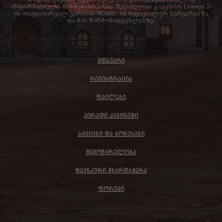
ინფორმაციული მიზნებისთვისაა. შეგიძლიათ გაეცნოთ Lineage 2-
ის თავდაპირველ ვერსიას NCsoft- ის ოფიციალურ სერვერებზე
და მის წარმომადგენლებზე.
ᲛᲗᲐᲕᲐᲠᲘ
ᲠᲔᲒᲘᲡᲢᲠᲐᲪᲘᲐ
ᲤᲐᲘᲚᲔᲑᲘ
ᲞᲘᲠᲐᲓᲘ ᲙᲐᲑᲘᲜᲔᲢᲘ
ᲐᲥᲪᲘᲔᲑᲘ ᲓᲐ ᲑᲝᲜᲣᲡᲔᲑᲘ
ᲨᲔᲛᲝᲬᲘᲠᲣᲚᲝᲑᲐ
ᲢᲔᲥᲜᲙᲣᲠᲘ ᲛᲮᲐᲠᲓᲐᲭᲔᲠᲐ
ᲤᲝᲠᲣᲛᲘ