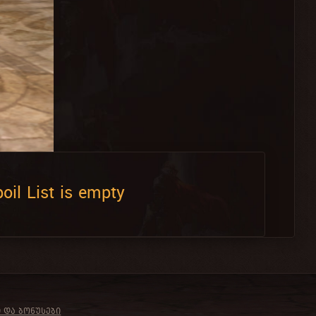
oil List is empty
Ი ᲓᲐ ᲑᲝᲜᲣᲡᲔᲑᲘ