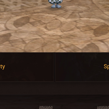
ty
Sp
ᲛᲗᲐᲕᲐᲠᲘ
ᲐᲥᲪᲘᲔᲑ