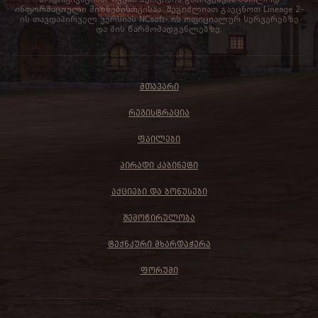
ინფორმაციული მიზნებისთვისაა. შეგიძლიათ გაეცნოთ Lineage 2-
ის თავდაპირველ ვერსიას NCsoft- ის ოფიციალურ სერვერებზე
და მის წარმომადგენლებზე.
ᲛᲗᲐᲕᲐᲠᲘ
ᲠᲔᲒᲘᲡᲢᲠᲐᲪᲘᲐ
ᲤᲐᲘᲚᲔᲑᲘ
ᲞᲘᲠᲐᲓᲘ ᲙᲐᲑᲘᲜᲔᲢᲘ
ᲐᲥᲪᲘᲔᲑᲘ ᲓᲐ ᲑᲝᲜᲣᲡᲔᲑᲘ
ᲨᲔᲛᲝᲬᲘᲠᲣᲚᲝᲑᲐ
ᲢᲔᲥᲜᲙᲣᲠᲘ ᲛᲮᲐᲠᲓᲐᲭᲔᲠᲐ
ᲤᲝᲠᲣᲛᲘ