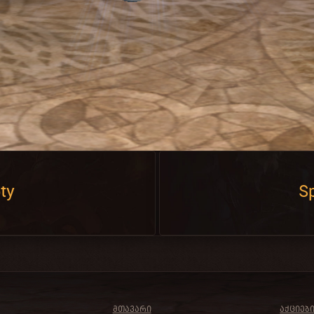
ty
Sp
ᲛᲗᲐᲕᲐᲠᲘ
ᲐᲥᲪᲘᲔᲑ