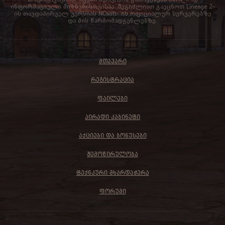
ინფორმაციული მიზნებისთვისაა. შეგიძლიათ გაეცნოთ Lineage 2-
ის თავდაპირველ ვერსიას NCsoft- ის ოფიციალურ სერვერებზე
და მის წარმომადგენლებზე.
ᲛᲗᲐᲕᲐᲠᲘ
ᲠᲔᲒᲘᲡᲢᲠᲐᲪᲘᲐ
ᲤᲐᲘᲚᲔᲑᲘ
ᲞᲘᲠᲐᲓᲘ ᲙᲐᲑᲘᲜᲔᲢᲘ
ᲐᲥᲪᲘᲔᲑᲘ ᲓᲐ ᲑᲝᲜᲣᲡᲔᲑᲘ
ᲨᲔᲛᲝᲬᲘᲠᲣᲚᲝᲑᲐ
ᲢᲔᲥᲜᲙᲣᲠᲘ ᲛᲮᲐᲠᲓᲐᲭᲔᲠᲐ
ᲤᲝᲠᲣᲛᲘ