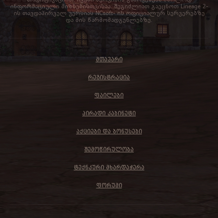
ინფორმაციული მიზნებისთვისაა. შეგიძლიათ გაეცნოთ Lineage 2-
ის თავდაპირველ ვერსიას NCsoft- ის ოფიციალურ სერვერებზე
და მის წარმომადგენლებზე.
ᲛᲗᲐᲕᲐᲠᲘ
ᲠᲔᲒᲘᲡᲢᲠᲐᲪᲘᲐ
ᲤᲐᲘᲚᲔᲑᲘ
ᲞᲘᲠᲐᲓᲘ ᲙᲐᲑᲘᲜᲔᲢᲘ
ᲐᲥᲪᲘᲔᲑᲘ ᲓᲐ ᲑᲝᲜᲣᲡᲔᲑᲘ
ᲨᲔᲛᲝᲬᲘᲠᲣᲚᲝᲑᲐ
ᲢᲔᲥᲜᲙᲣᲠᲘ ᲛᲮᲐᲠᲓᲐᲭᲔᲠᲐ
ᲤᲝᲠᲣᲛᲘ