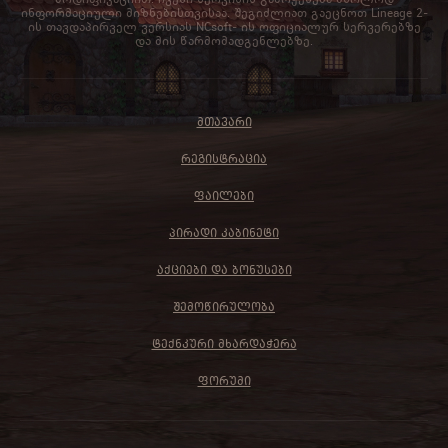
ინფორმაციული მიზნებისთვისაა. შეგიძლიათ გაეცნოთ Lineage 2-
ის თავდაპირველ ვერსიას NCsoft- ის ოფიციალურ სერვერებზე
და მის წარმომადგენლებზე.
ᲛᲗᲐᲕᲐᲠᲘ
ᲠᲔᲒᲘᲡᲢᲠᲐᲪᲘᲐ
ᲤᲐᲘᲚᲔᲑᲘ
ᲞᲘᲠᲐᲓᲘ ᲙᲐᲑᲘᲜᲔᲢᲘ
ᲐᲥᲪᲘᲔᲑᲘ ᲓᲐ ᲑᲝᲜᲣᲡᲔᲑᲘ
ᲨᲔᲛᲝᲬᲘᲠᲣᲚᲝᲑᲐ
ᲢᲔᲥᲜᲙᲣᲠᲘ ᲛᲮᲐᲠᲓᲐᲭᲔᲠᲐ
ᲤᲝᲠᲣᲛᲘ